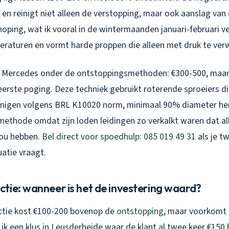
 en reinigt niet alleen de verstopping, maar ook aanslag van
hoping, wat ik vooral in de wintermaanden januari-februari v
peraturen en vormt harde proppen die alleen met druk te verw
de Mercedes onder de ontstoppingsmethoden: €300-500, maa
erste poging. Deze techniek gebruikt roterende sproeiers di
inigen volgens BRL K10020 norm, minimaal 90% diameter hers
methode omdat zijn loden leidingen zo verkalkt waren dat al
zou hebben.
Bel direct voor spoedhulp: 085 019 49 31
als je tw
atie vraagt.
tie: wanneer is het de investering waard?
ctie kost €100-200 bovenop de
ontstopping
, maar voorkomt 
ik een klus in Leusderheide waar de klant al twee keer €150