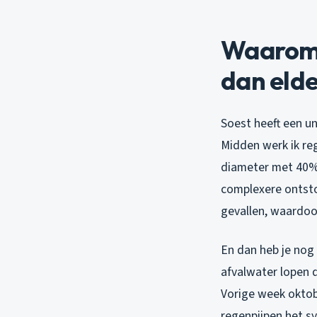
Waarom v
dan elde
Soest heeft een un
Midden werk ik reg
diameter met 40% 
complexere ontsto
gevallen, waardoo
En dan heb je nog
afvalwater lopen d
Vorige week oktob
regenpijpen het s