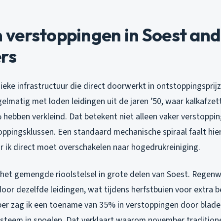
erstoppingen in Soest ande
rs
ieke infrastructuur die direct doorwerkt in ontstoppingsprijz
elmatig met loden leidingen uit de jaren ’50, waar kalkafzet
hebben verkleind. Dat betekent niet alleen vaker verstoppi
ppingsklussen. Een standaard mechanische spiraal faalt hie
r ik direct moet overschakelen naar hogedrukreiniging.
 het gemengde rioolstelsel in grote delen van Soest. Regen
oor dezelfde leidingen, wat tijdens herfstbuien voor extra b
er zag ik een toename van 35% in verstoppingen door blader
ysteem in spoelen. Dat verklaart waarom november tradition