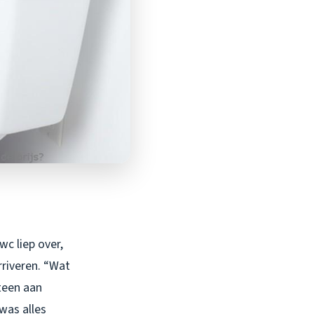
c liep over,
rriveren. “Wat
eteen aan
was alles