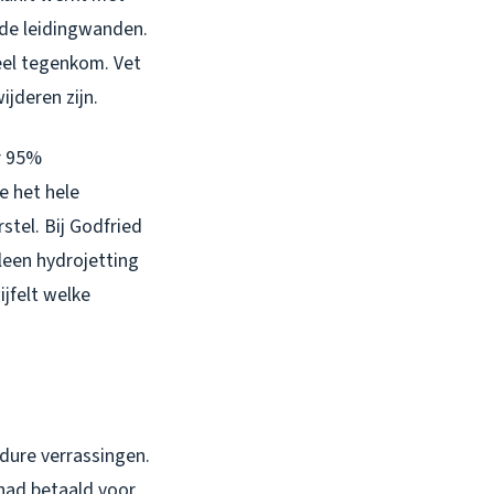
 de leidingwanden.
eel tegenkom. Vet
ijderen zijn.
r 95%
e het hele
tel. Bij Godfried
leen hydrojetting
ijfelt welke
dure verrassingen.
 had betaald voor