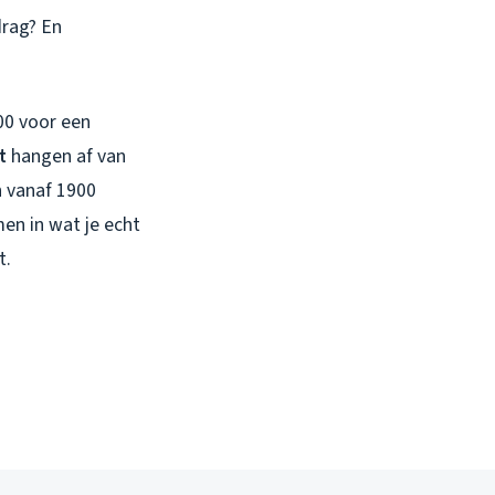
drag? En
500 voor een
t
hangen af van
n vanaf 1900
men in wat je
echt
t.