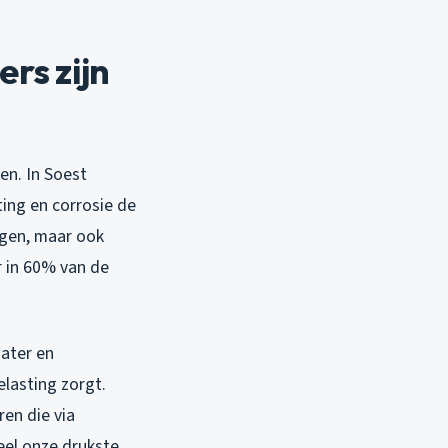
rs zijn
en. In Soest
ting en corrosie de
ngen, maar ook
r in 60% van de
water en
elasting zorgt.
en die via
eel onze drukste