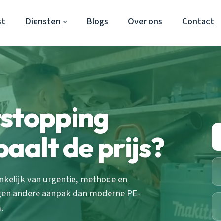
st
Diensten
Blogs
Over ons
Contact
tstopping
aalt de prijs?
nkelijk van urgentie, methode en
ragen andere aanpak dan moderne PE-
.