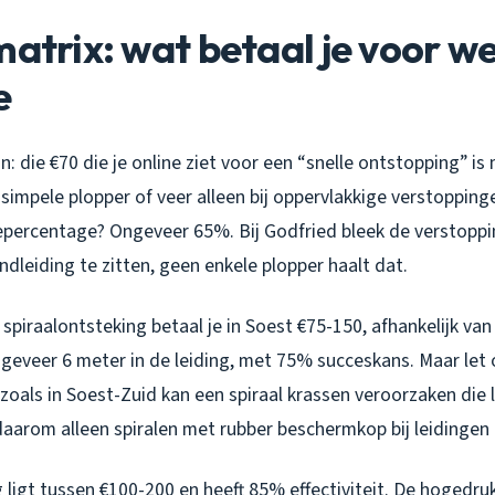
matrix: wat betaal je voor w
e
jn: die €70 die je online ziet voor een “snelle ontstopping” is
 simpele plopper of veer alleen bij oppervlakkige verstopping
ccepercentage? Ongeveer 65%. Bij Godfried bleek de verstopp
ndleiding te zitten, geen enkele plopper haalt dat.
piraalontsteking betaal je in Soest €75-150, afhankelijk van 
geveer 6 meter in de leiding, met 75% succeskans. Maar let 
zoals in Soest-Zuid kan een spiraal krassen veroorzaken die 
 daarom alleen spiralen met rubber beschermkop bij leidingen 
 ligt tussen €100-200 en heeft 85% effectiviteit. De hogedru