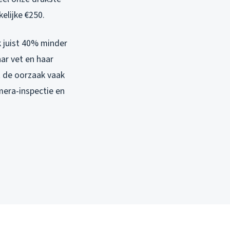
elijke €250.
k juist 40% minder
ar vet en haar
t de oorzaak vaak
mera-inspectie en