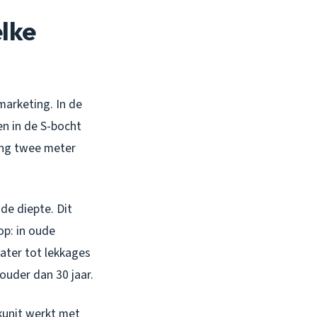
elke
 marketing. In de
en in de S-bocht
ing twee meter
de diepte. Dit
op: in oude
later tot lekkages
ouder dan 30 jaar.
kunit werkt met