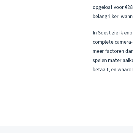
opgelost voor €28
belangrijker: wann
In Soest zie ik en
complete camera-i
meer factoren dan 
spelen materiaalke
betaalt, en waaro