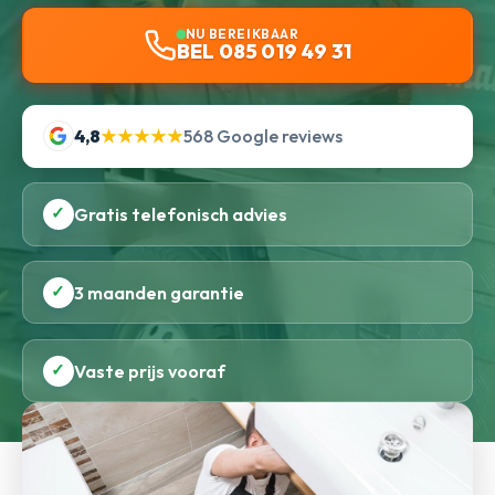
NU BEREIKBAAR
BEL 085 019 49 31
4,8
★★★★★
568 Google reviews
✓
Gratis telefonisch advies
✓
3 maanden garantie
✓
Vaste prijs vooraf