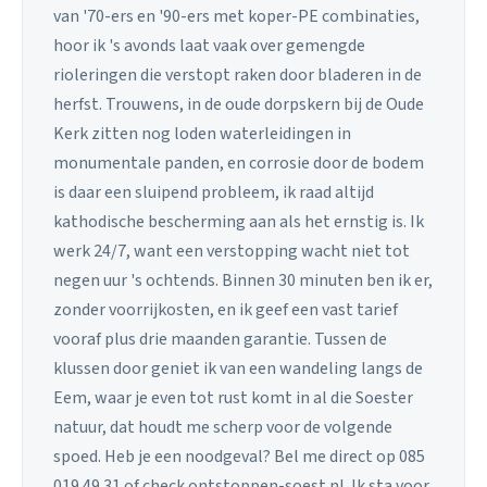
van '70-ers en '90-ers met koper-PE combinaties,
hoor ik 's avonds laat vaak over gemengde
rioleringen die verstopt raken door bladeren in de
herfst. Trouwens, in de oude dorpskern bij de Oude
Kerk zitten nog loden waterleidingen in
monumentale panden, en corrosie door de bodem
is daar een sluipend probleem, ik raad altijd
kathodische bescherming aan als het ernstig is. Ik
werk 24/7, want een verstopping wacht niet tot
negen uur 's ochtends. Binnen 30 minuten ben ik er,
zonder voorrijkosten, en ik geef een vast tarief
vooraf plus drie maanden garantie. Tussen de
klussen door geniet ik van een wandeling langs de
Eem, waar je even tot rust komt in al die Soester
natuur, dat houdt me scherp voor de volgende
spoed. Heb je een noodgeval? Bel me direct op 085
019 49 31 of check ontstoppen-soest.nl. Ik sta voor