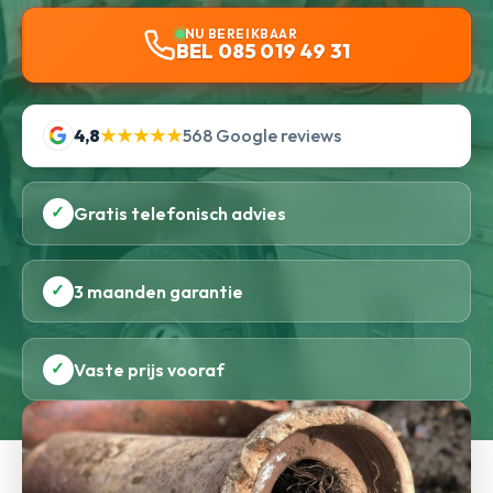
NU BEREIKBAAR
BEL 085 019 49 31
4,8
★★★★★
568 Google reviews
✓
Gratis telefonisch advies
✓
3 maanden garantie
✓
Vaste prijs vooraf