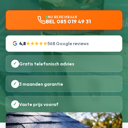
NU BEREIKBAAR
BEL 085 019 49 31
4,8
★★★★★
568 Google reviews
✓
Gratis telefonisch advies
✓
3 maanden garantie
✓
Vaste prijs vooraf