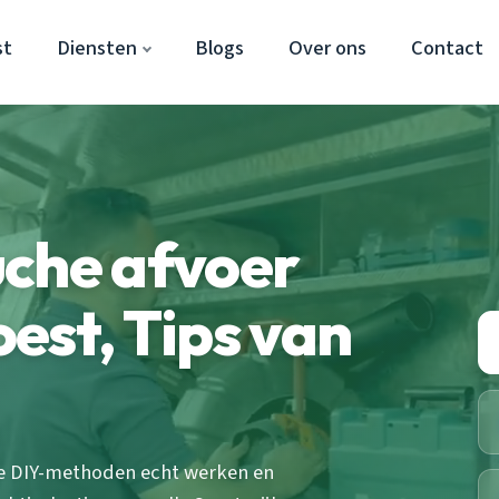
st
Diensten
Blogs
Over ons
Contact
uche afvoer
est, Tips van
ke DIY-methoden echt werken en