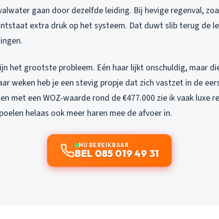
alwater gaan door dezelfde leiding. Bij hevige regenval, zoa
tstaat extra druk op het systeem. Dat duwt slib terug de lei
tingen.
jn het grootste probleem. Eén haar lijkt onschuldig, maar di
ar weken heb je een stevig propje dat zich vastzet in de eer
zen met een WOZ-waarde rond de €477.000 zie ik vaak luxe 
spoelen helaas ook meer haren mee de afvoer in.
NU BEREIKBAAR
BEL 085 019 49 31