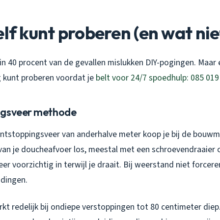
elf kunt proberen (en wat nie
n: in 40 procent van de gevallen mislukken DIY-pogingen. Maar 
ig kunt proberen voordat je
belt voor 24/7 spoedhulp: 085 019
ngsveer methode
tstoppingsveer van anderhalve meter koop je bij de bouwma
 van je doucheafvoer los, meestal met een schroevendraaier 
er voorzichtig in terwijl je draait. Bij weerstand niet forcer
idingen.
 redelijk bij ondiepe verstoppingen tot 80 centimeter diep. 