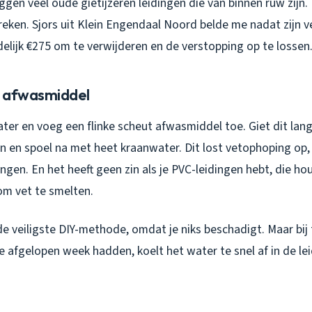
gen veel oude gietijzeren leidingen die van binnen ruw zijn.
reken. Sjors uit Klein Engendaal Noord belde me nadat zijn v
elijk €275 om te verwijderen en de verstopping op te lossen
n afwasmiddel
ter en voeg een flinke scheut afwasmiddel toe. Giet dit lan
n en spoel na met heet kraanwater. Dit lost vetophoping op,
pingen. En het heeft geen zin als je PVC-leidingen hebt, die 
om vet te smelten.
 de veiligste DIY-methode, omdat je niks beschadigt. Maar bi
e afgelopen week hadden, koelt het water te snel af in de le