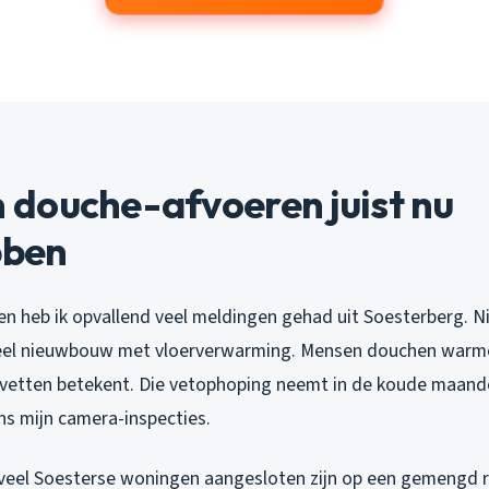
douche-afvoeren juist nu
bben
n heb ik opvallend veel meldingen gehad uit Soesterberg. Ni
 veel nieuwbouw met vloerverwarming. Mensen douchen warme
dvetten betekent. Die vetophoping neemt in de koude maan
ns mijn camera-inspecties.
 veel Soesterse woningen aangesloten zijn op een gemengd ri