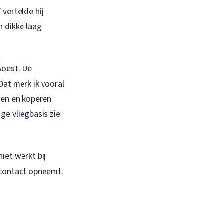
vertelde hij
n dikke laag
Soest. De
Dat merk ik vooral
ren en koperen
ge vliegbasis zie
niet werkt bij
t contact opneemt.