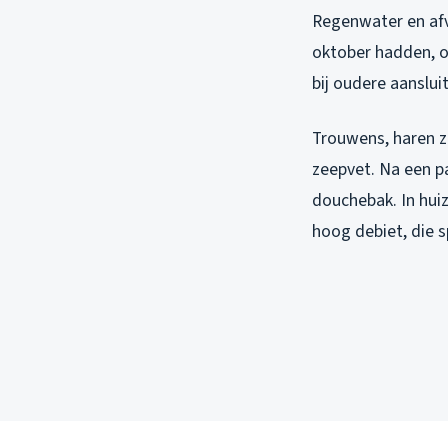
Regenwater en afv
oktober hadden, on
bij oudere aanslui
Trouwens, haren zi
zeepvet. Na een pa
douchebak. In hui
hoog debiet, die 