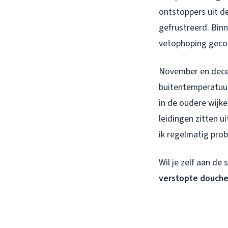
ontstoppers uit d
gefrustreerd. Bin
vetophoping gecom
November en dece
buitentemperatuur 
in de oudere wijk
leidingen zitten u
ik regelmatig pr
Wil je zelf aan de 
verstopte douche