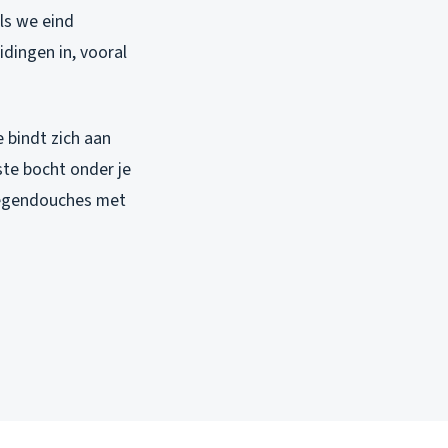
ls we eind
dingen in, vooral
e bindt zich aan
ste bocht onder je
regendouches met