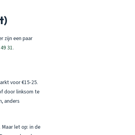
t)
er zijn een paar
 49 31
.
rkt voor €15-25.
of door linksom te
en, anders
Maar let op: in de