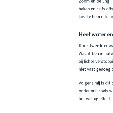
Zoom en de Eng lig
haken en zelfs afb
kostte hem uiteind
Heet water e
Kook twee liter wa
Wacht tien minute
bij lichte verstop
niet vast genoeg 
Volgens mij is dit
onder nul, zoals w
het weinig effect.