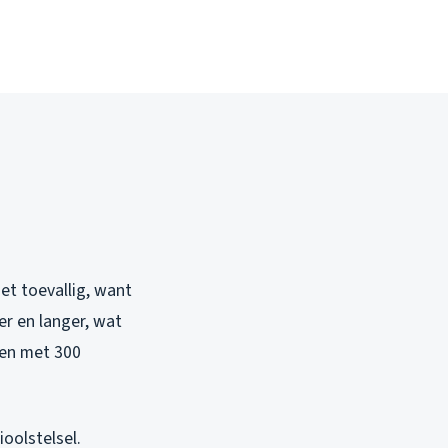
et toevallig, want
r en langer, wat
den met 300
oolstelsel.