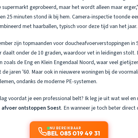
e supermarkt geprobeerd, maar het wordt alleen maar erger,” 
nen 25 minuten stond ik bij hem. Camera-inspectie toonde ee
bineerd met haarballen, typisch voor deze tijd van het jaar.
mber zijn topmaanden voor doucheafvoerverstoppingen in 
daalt onder de 10 graden, waardoor vet in leidingen stolt. 
en zoals de Eng en Klein Engendaal Noord, waar veel gietijze
it de jaren ’60. Maar ook in nieuwere woningen bij de voormali
oblemen, ondanks de moderne PE-systemen.
slag voordat je een professional belt? Ik leg je uit wat wel en 
 afvoer ontstoppen Soest
. En wanneer je toch beter direc
NU BEREIKBAAR
BEL 085 019 49 31