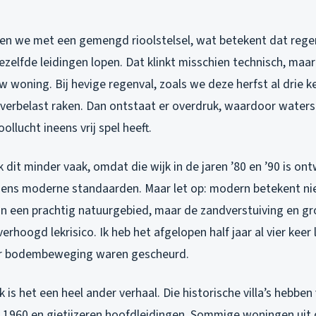
ken we met een gemengd rioolstelsel, wat betekent dat reg
zelfde leidingen lopen. Dat klinkt misschien technisch, maar
 woning. Bij hevige regenval, zoals we deze herfst al drie 
verbelast raken. Dan ontstaat er overdruk, waardoor water
ollucht ineens vrij spel heeft.
ik dit minder vaak, omdat die wijk in de jaren ’80 en ’90 is o
gens moderne standaarden. Maar let op: modern betekent ni
jn een prachtig natuurgebied, maar de zandverstuiving en g
erhoogd lekrisico. Ik heb het afgelopen half jaar al vier kee
or bodembeweging waren gescheurd.
jk is het een heel ander verhaal. Die historische villa’s hebbe
r 1960 en gietijzeren hoofdleidingen. Sommige woningen uit