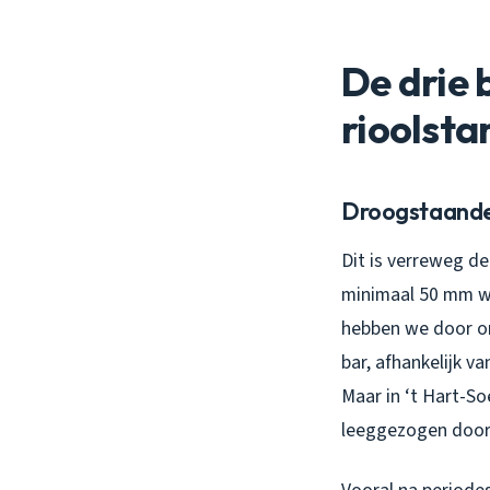
De drie 
rioolsta
Droogstaande 
Dit is verreweg d
minimaal 50 mm wa
hebben we door on
bar, afhankelijk v
Maar in ‘t Hart-So
leeggezogen door 