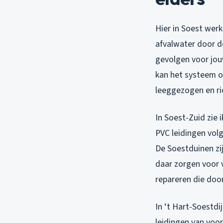
Hier in Soest wer
afvalwater door de
gevolgen voor jouw
kan het systeem o
leeggezogen en rio
In Soest-Zuid zie 
PVC leidingen vol
De Soestduinen zi
daar zorgen voor v
repareren die do
In ‘t Hart-Soestdi
leidingen van voo