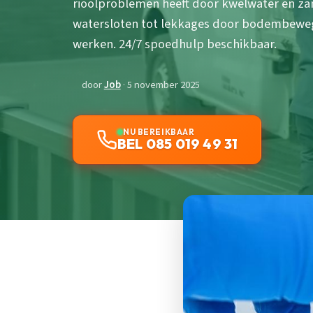
rioolproblemen heeft door kwelwater en z
watersloten tot lekkages door bodembeweg
werken. 24/7 spoedhulp beschikbaar.
door
Job
· 5 november 2025
NU BEREIKBAAR
BEL 085 019 49 31