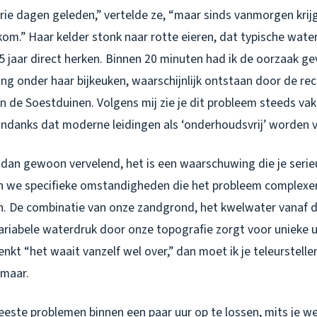
rie dagen geleden,” vertelde ze, “maar sinds vanmorgen krijg
om.” Haar kelder stonk naar rotte eieren, dat typische water
25 jaar direct herken. Binnen 20 minuten had ik de oorzaak g
ng onder haar bijkeuken, waarschijnlijk ontstaan door de re
n de Soestduinen. Volgens mij zie je dit probleem steeds vak
ondanks dat moderne leidingen als ‘onderhoudsvrij’ worden 
r dan gewoon vervelend, het is een waarschuwing die je ser
n we specifieke omstandigheden die het probleem complexe
. De combinatie van onze zandgrond, het kwelwater vanaf 
ariabele waterdruk door onze topografie zorgt voor unieke 
enkt “het waait vanzelf wel over,” dan moet ik je teleurstellen
omaar.
meeste problemen binnen een paar uur op te lossen, mits je w