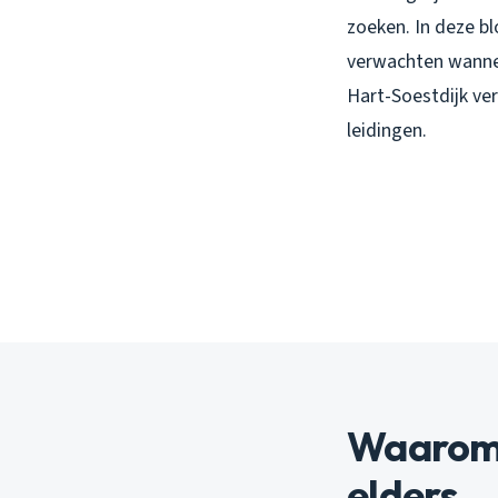
zoeken. In deze blo
verwachten wanne
Hart-Soestdijk ver
leidingen.
Waarom r
elders