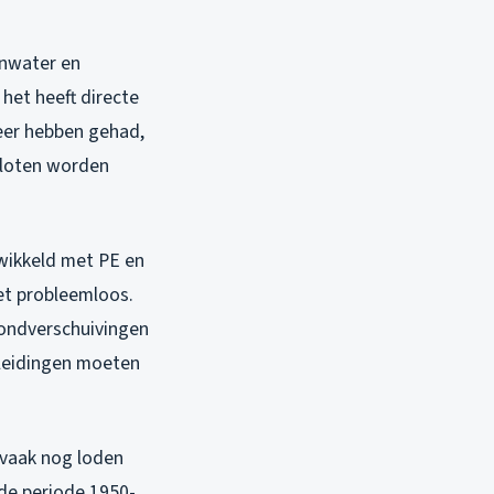
enwater en
 het heeft directe
keer hebben gehad,
sloten worden
ntwikkeld met PE en
et probleemloos.
rondverschuivingen
r leidingen moeten
n vaak nog loden
 de periode 1950-