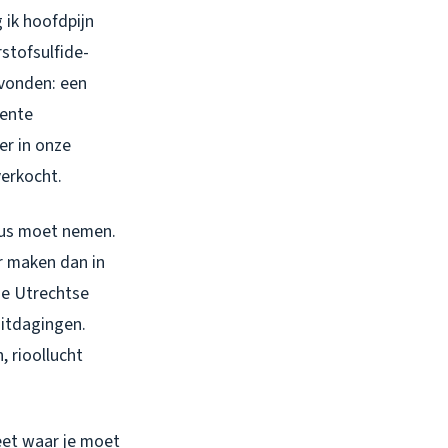
 ik hoofdpijn
stofsulfide-
evonden: een
cente
er in onze
verkocht.
ieus moet nemen.
r maken dan in
de Utrechtse
uitdagingen.
, rioollucht
eet waar je moet