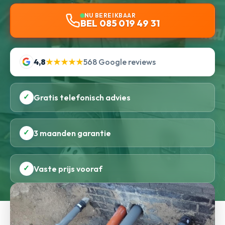
NU BEREIKBAAR
BEL 085 019 49 31
4,8
★★★★★
568 Google reviews
✓
Gratis telefonisch advies
✓
3 maanden garantie
✓
Vaste prijs vooraf