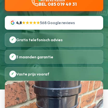
NU BEREIKBAAR
BEL 085 019 49 31
4,8
★★★★★
568 Google reviews
✓
Gratis telefonisch advies
✓
3 maanden garantie
✓
Vaste prijs vooraf